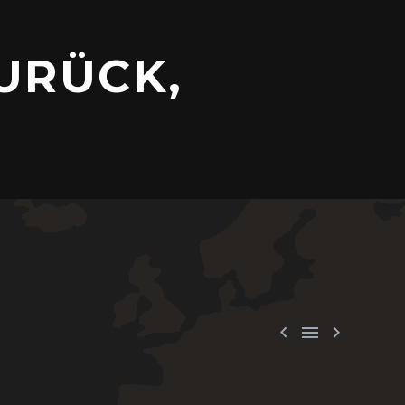
URÜCK,


