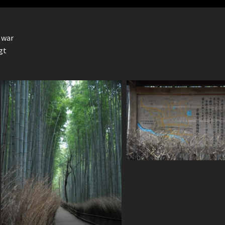
 war
gt