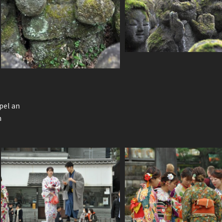
pel an
n